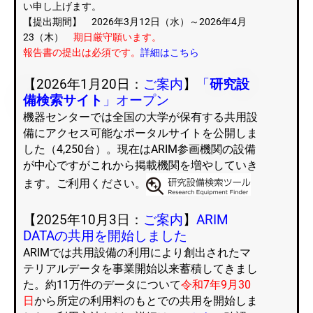
い申し上げます。
【提出期間】 2026年3月12日（水）～2026年4月
23（木）
期日厳守願います。
報告書の提出は必須です。
詳細はこちら
【2026年1月20日：
ご案内
】
「
研究設
備検索サイト
」オープン
機器センターでは全国の大学が保有する共用設
備にアクセス可能なポータルサイトを公開しま
した（4,250台）。現在はARIM参画機関の設備
が中心ですがこれから掲載機関を増やしていき
ます。ご利用ください。
【2025年10月3日：
ご案内
】
ARIM
DATAの共用を開始しま
した
ARIMでは共用設備の利用により創出されたマ
テリアルデータを事業開始以来蓄積してきまし
た。約11万件のデータについて
令和7年9月30
日
から所定の利用料のもとでの共用を開始しま