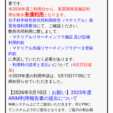
要です。
※
2026年度ご利用分から、装置開発室施設利
有償利用
用を除き
となります。
分子科学研究所共同利用研究（マテリアル）装
置有償利用要項
にて、ご確認ください。
弊所共同利用に際しまして、
・
マテリアルリサーチインフラ施設 及び設備
利用約款
・
マテリアル先端リサーチインフラデータ登録
約款
に承諾していただく必要があります。
・
利用料の請求と支払い
について（
4月22日追
加
）
※2025年度の利用申請は、3月13日17:00にて
締め切らせていただきました。
【2026年3月10日：
お願い
】
2025年度
ARIM利用報告書の提出について
Webシステム上にてご提出いただきます。IDとPWに
てシステム上でのご提出となります。ご協力の程お願