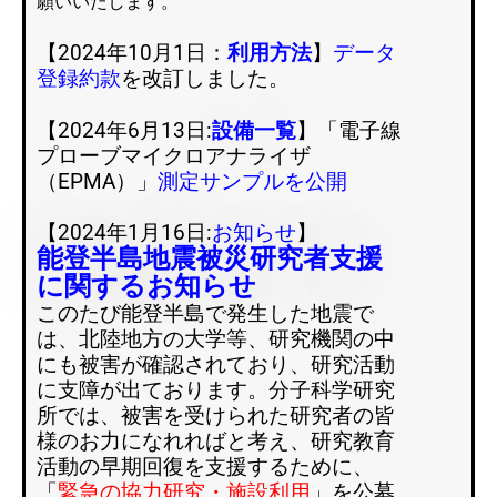
願いいたします。
【2024年10月1日：
利用方法
】
データ
登録約款
を改訂しました。
【2024年6月13日:
設備一覧
】「電子線
プローブマイクロアナライザ
（EPMA）」
測定サンプルを公開
【2024年1月16日:
お知らせ
】
能登半島地震被災研究者支援
に関するお知らせ
このたび能登半島で発生した地震で
は、北陸地方の大学等、研究機関の中
にも被害が確認されており、研究活動
に支障が出ております。分子科学研究
所では、被害を受けられた研究者の皆
様のお力になれればと考え、研究教育
活動の早期回復を支援するために、
「
緊急の協力研究・施設利用
」を公募