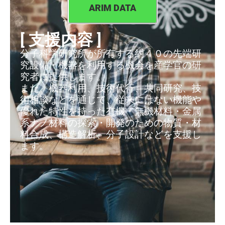
ARIM DATA
[ 支援内容 ]
分子科学研究所が所有する約４０の先端研
究設備・機器を利用する機会を産学官の研
究者に提供します。
また、機器利用、技術代行、共同研究、技
術相談などを通じて、従来にはない機能や
優れた特性を持った有機・無機材料・金属
系ナノ材料の探索・開発のための物質・材
料合成、構造解析、分子設計などを支援し
ます。