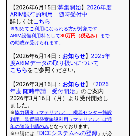
【2026年6月15日:
募集開始
】
2026年度
ARIM試行的利用
随時受付中
詳しくは
こちら
※初めてご利用になられる方が対象です。
ARIM設備利用料として
30万円（税込み）
まで
の助成が受けられます。
【2026年6月14日：
お知らせ
】
2025年
度ARIMデータの取り扱いについて
こちら
をご参照ください。
【2026年3月16日：
お知らせ
】
2026
「
年度 随時申請 受付開始
」のご案内
2026年3月16日（月）より受付開始し
ました。
※
協力研究（マテリアル）、機器センター施設
利用、装置開発室施設利用（マテリアル）は通
年の随時申請のみ
となっております。
DICEシステムへの登録
※申請には「
」が必