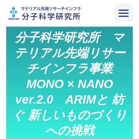
内
容
を
ス
キ
分子科学研究所 マ
ッ
プ
テリアル先端リサー
チインフラ事業
MONO × NANO
ver.2.0 ARIMと 紡
ぐ 新しいものづくり
への挑戦