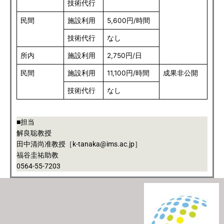
技術代行
民間
施設利用
5,600円/時間
技術代行
なし
所内
施設利用
2,750円/日
民間
施設利用
11,100円/時間
成果非公開
技術代行
なし
■担当
解良聡教授
田中清尚准教授［k-tanaka@ims.ac.jp］
福谷圭祐助教
0564-55-7203