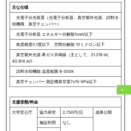
主な仕様
光電子分光装置（光電子分析器、真空紫外光源、試料冷
却機構、真空チェンバー）
光電子分析器 エネルギー分解能1meV以下
角度精度0.1度以下、空間分解能 10ミクロン以下
真空紫外光源 希ガス共鳴線（主として、21.218 eV,
40.814 eV)
試料冷却機能 温度範囲 8-300K
真空チェンバー 測定槽真空度7x10-9Pa以下
支援形態/料金
大学官公庁
協力研究
2,750円/日
成果公開
施設利用
なし