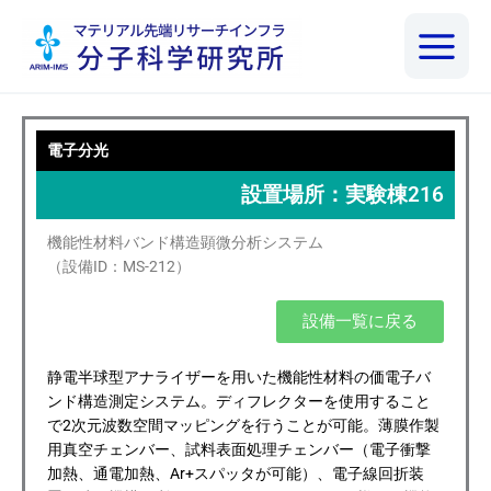
内
容
を
ス
キ
ッ
電子分光
プ
設置場所：実験棟216
機能性材料バンド構造顕微分析システム
（設備ID：MS-212）
設備一覧に戻る
静電半球型アナライザーを用いた機能性材料の価電子バ
ンド構造測定システム。ディフレクターを使用すること
で2次元波数空間マッピングを行うことが可能。薄膜作製
用真空チェンバー、試料表面処理チェンバー（電子衝撃
加熱、通電加熱、Ar+スパッタが可能）、電子線回折装